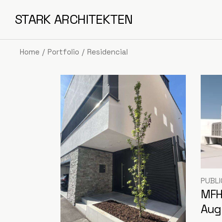
Skip
to
STARK ARCHITEKTEN
the
content
Home
Portfolio
Residencial
PUBLI
MFH 
Aug