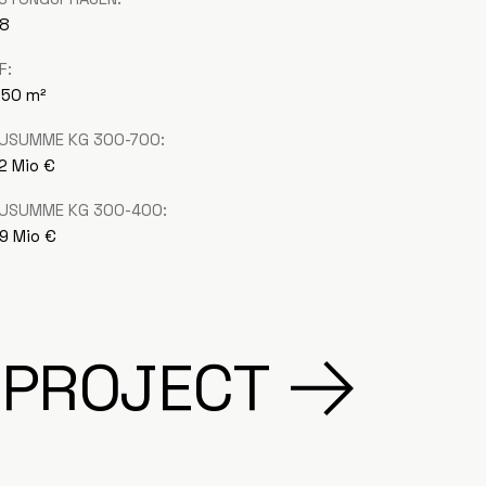
 8
F:
250 m²
USUMME KG 300-700:
,2 Mio €
USUMME KG 300-400:
,9 Mio €
 PROJECT