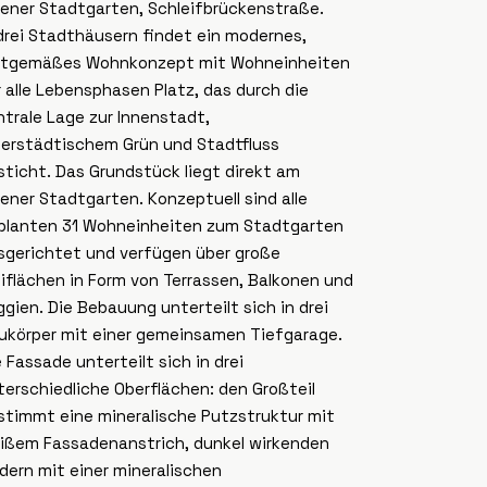
lener Stadtgarten, Schleifbrückenstraße.
 drei Stadthäusern findet ein modernes,
itgemäßes Wohnkonzept mit Wohneinheiten
r alle Lebensphasen Platz, das durch die
ntrale Lage zur Innenstadt,
nerstädtischem Grün und Stadtfluss
sticht. Das Grundstück liegt direkt am
lener Stadtgarten. Konzeptuell sind alle
planten 31 Wohneinheiten zum Stadtgarten
sgerichtet und verfügen über große
eiflächen in Form von Terrassen, Balkonen und
ggien. Die Bebauung unterteilt sich in drei
ukörper mit einer gemeinsamen Tiefgarage.
e Fassade unterteilt sich in drei
terschiedliche Oberflächen: den Großteil
stimmt eine mineralische Putzstruktur mit
ißem Fassadenanstrich, dunkel wirkenden
ldern mit einer mineralischen