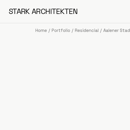
Skip
to
STARK ARCHITEKTEN
the
content
Home
Portfolio
Residencial
Aalener Sta