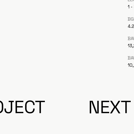
1 -
BG
4.
BA
13
BA
10
OJECT
NEXT