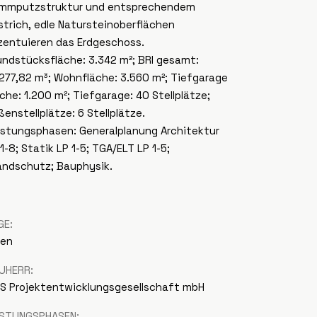
mmputzstruktur und entsprechendem
strich, edle Natursteinoberflächen
zentuieren das Erdgeschoss.
undstücksfläche: 3.342 m²; BRI gesamt:
.277,82 m³; Wohnfläche: 3.560 m²; Tiefgarage
äche: 1.200 m²; Tiefgarage: 40 Stellplätze;
ßenstellplätze: 6 Stellplätze.
istungsphasen: Generalplanung Architektur
1-8; Statik LP 1-5; TGA/ELT LP 1-5;
andschutz; Bauphysik.
GE:
len
UHERR:
S Projektentwicklungsgesellschaft mbH
ISTUNGSPHASEN: