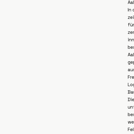
Aa
In
ze
fü
ze
in
be
Aa
ge
au
Fr
Lo
Ba
Di
un
be
we
Fe