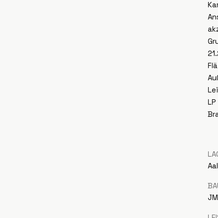
Ka
An
ak
Gr
21
Fl
Au
Le
LP 
Br
LA
Aa
BA
JM
LE