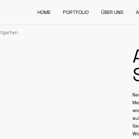
HOME
PORTFOLIO
ÜBER UNS
A
dtgarten
Ne
Me
wo
au
Ge
Wo